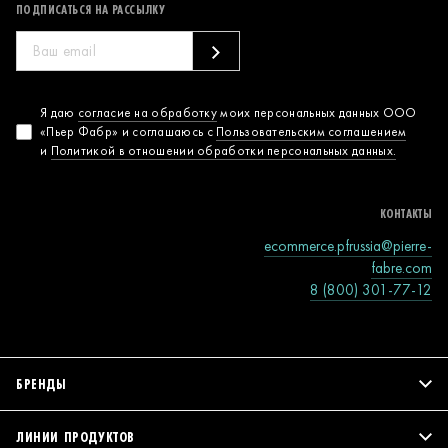
ПОДПИСАТЬСЯ НА РАССЫЛКУ
Согласие на
Я даю
согласие на обработку
моих персональных данных ООО
«Пьер Фабр» и соглашаюсь с
Пользовательским соглашением
обработку
и
Политикой в отношении обработки персональных данных.
персональных
данных
КОНТАКТЫ
ecommerce.pfrussia@pierre-
fabre.com
8 (800) 301-77-12
БРЕНДЫ
ЛИНИИ ПРОДУКТОВ