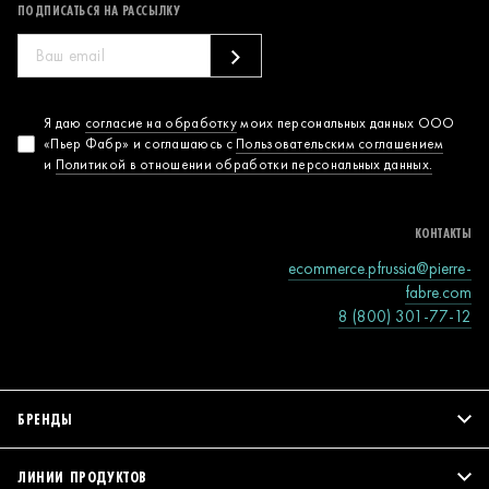
ПОДПИСАТЬСЯ НА РАССЫЛКУ
Согласие на
Я даю
согласие на обработку
моих персональных данных ООО
«Пьер Фабр» и соглашаюсь с
Пользовательским соглашением
обработку
и
Политикой в отношении обработки персональных данных.
персональных
данных
КОНТАКТЫ
ecommerce.pfrussia@pierre-
fabre.com
8 (800) 301-77-12
БРЕНДЫ
ЛИНИИ ПРОДУКТОВ