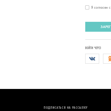
Согласие
Я согласен 
с
условиями
передачи
ЗАРЕ
данных
ВОЙТИ ЧЕРЕЗ
ПОДПИСАТЬСЯ НА РАССЫЛКУ