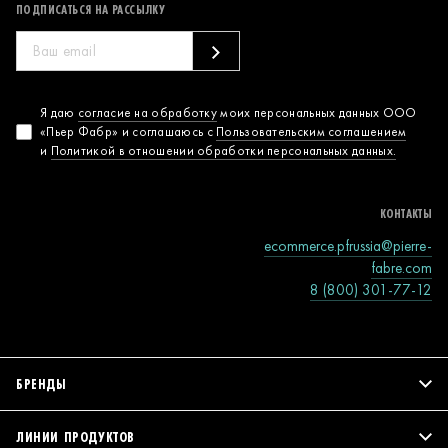
ПОДПИСАТЬСЯ НА РАССЫЛКУ
Согласие на
Я даю
согласие на обработку
моих персональных данных ООО
«Пьер Фабр» и соглашаюсь с
Пользовательским соглашением
обработку
и
Политикой в отношении обработки персональных данных.
персональных
данных
КОНТАКТЫ
ecommerce.pfrussia@pierre-
fabre.com
8 (800) 301-77-12
БРЕНДЫ
ЛИНИИ ПРОДУКТОВ