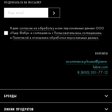
ПОДПИСАТЬСЯ НА РАССЫЛКУ
Согласие на
Я даю
согласие на обработку
моих персональных данных ООО
«Пьер Фабр» и соглашаюсь с
Пользовательским соглашением
обработку
и
Политикой в отношении обработки персональных данных.
персональных
данных
КОНТАКТЫ
ecommerce.pfrussia@pierre-
fabre.com
8 (800) 301-77-12
БРЕНДЫ
ЛИНИИ ПРОДУКТОВ