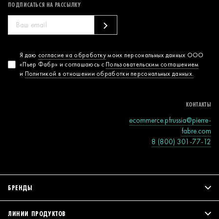
ПОДПИСАТЬСЯ НА РАССЫЛКУ
Согласие на
Я даю
согласие на обработку
моих персональных данных ООО
«Пьер Фабр» и соглашаюсь с
Пользовательским соглашением
обработку
и
Политикой в отношении обработки персональных данных.
персональных
данных
КОНТАКТЫ
ecommerce.pfrussia@pierre-
fabre.com
8 (800) 301-77-12
БРЕНДЫ
ЛИНИИ ПРОДУКТОВ