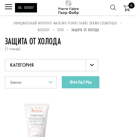
0
КАТАЛОГ
ВЫ
ОФИЦИАЛЬНЫЙ ИНТЕРНЕТ-МАГАЗИН PIERRE FABRE DERMO-COSMETIQUE
КАТАЛОГ
ТЕЛО
ЗАЩИТА ОТ ХОЛОДА
НАХОДИТЕСЬ
ЗАЩИТА ОТ ХОЛОДА
ЗДЕСЬ:
(1 товар)
Защита от холода
Новинки
ФИЛЬТРЫ