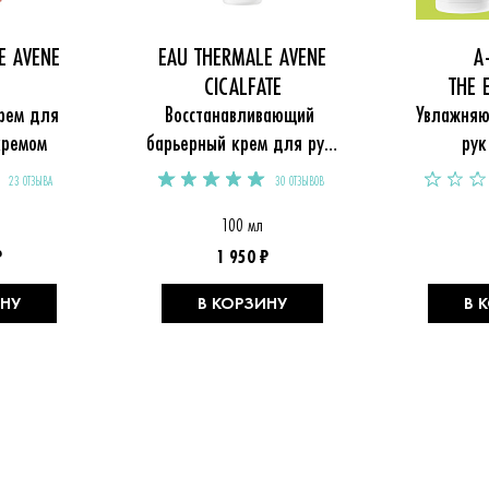
E AVENE
EAU THERMALE AVENE
A
CICALFATE
THE 
ем для 
Восстанавливающий 
Увлажняю
кремом
барьерный крем для рук 
рук
Cicalfate
23 ОТЗЫВА
30 ОТЗЫВОВ
100 мл
₽
1 950 ₽
ИНУ
В КОРЗИНУ
В 