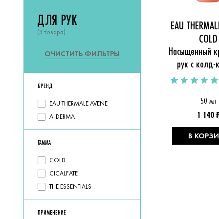
ДЛЯ РУК
EAU THERMAL
(3 товара)
COLD
Насыщенный кр
ОЧИСТИТЬ
ФИЛЬТРЫ
рук с колд-
БРЕНД
50 мл
Выберите
EAU THERMALE AVENE
1 140 
подходящие
A-DERMA
варианты
В КОРЗ
ГАММА
Выберите
COLD
подходящие
CICALFATE
варианты
THE ESSENTIALS
ПРИМЕНЕНИЕ