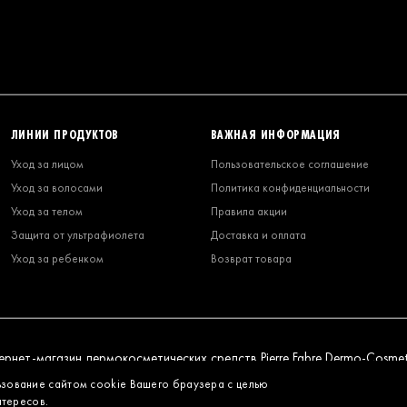
ЛИНИИ ПРОДУКТОВ
ВАЖНАЯ ИНФОРМАЦИЯ
Уход за лицом
Пользовательское соглашение
Уход за волосами
Политика конфиденциальности
Уход за телом
Правила акции
Защита от ультрафиолета
Доставка и оплата
Уход за ребенком
Возврат товара
нет-магазин дермокосметических средств Pierre Fabre Dermo-Cosmet
ьзование сайтом cookie Вашего браузера с целью
нтересов.