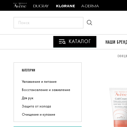
ПОИСК
ПО
САЙТУ
КАТАЛОГ
НАШИ БРЕН
ВЫ
ОФИЦИ
НАХОДИТЕСЬ
КАТЕГОРИИ
ЗДЕСЬ:
Увлажнение и питание
Восстановление и заживление
Для рук
Защита от холода
Очищение и купание