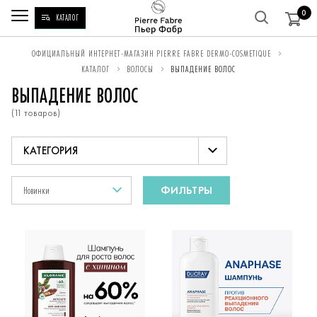
0
КАТАЛОГ
ВЫ
ОФИЦИАЛЬНЫЙ ИНТЕРНЕТ-МАГАЗИН PIERRE FABRE DERMO-COSMETIQUE
КАТАЛОГ
ВОЛОСЫ
ВЫПАДЕНИЕ ВОЛОС
НАХОДИТЕСЬ
ВЫПАДЕНИЕ ВОЛОС
ЗДЕСЬ:
(11 товаров)
Выпадение волос
Новинки
ФИЛЬТРЫ