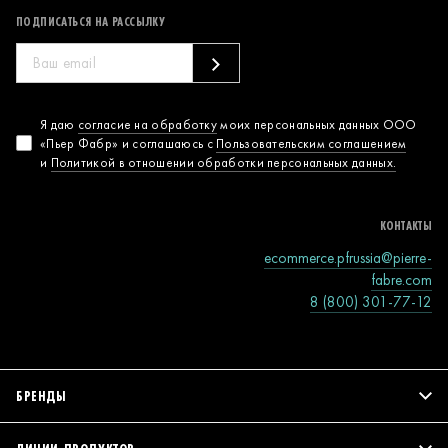
ПОДПИСАТЬСЯ НА РАССЫЛКУ
Согласие на
Я даю
согласие на обработку
моих персональных данных ООО
«Пьер Фабр» и соглашаюсь с
Пользовательским соглашением
обработку
и
Политикой в отношении обработки персональных данных.
персональных
данных
КОНТАКТЫ
ecommerce.pfrussia@pierre-
fabre.com
8 (800) 301-77-12
БРЕНДЫ