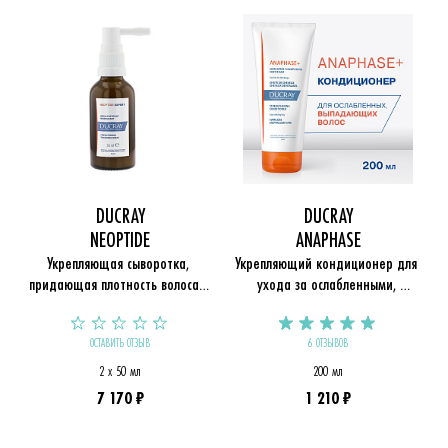
DUCRAY
DUCRAY
NEOPTIDE
ANAPHASE
Укрепляющая сыворотка, 
Укрепляющий кондиционер для 
придающая плотность волосам 
ухода за ослабленными, 
Neoptide
выпадающими волосами 
Anaphase
ОСТАВИТЬ ОТЗЫВ
6 ОТЗЫВОВ
2 x 50 мл
200 мл
7 170 ₽
1 210 ₽