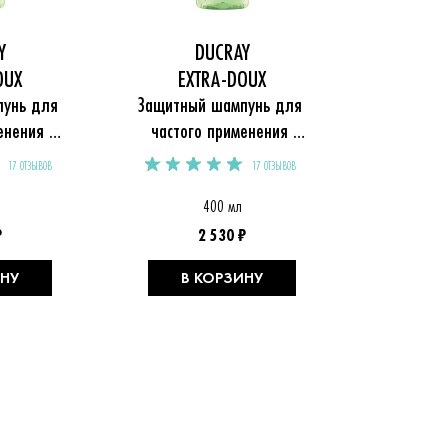
Y
DUCRAY
OUX
EXTRA-DOUX
унь для 
Защитный шампунь для 
енения 
частого применения 
OUX
EXTRA-DOUX
17 ОТЗЫВОВ
17 ОТЗЫВОВ
400 мл
₽
2 530 ₽
ИНУ
В КОРЗИНУ