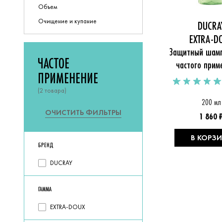
Объем
Очищение и купание
DUCRA
EXTRA-D
Защитный шамп
ЧАСТОЕ
частого прим
ПРИМЕНЕНИЕ
EXTRA-D
(2 товара)
200 мл
ОЧИСТИТЬ
ФИЛЬТРЫ
1 860 
В КОРЗ
БРЕНД
Выберите
DUCRAY
подходящие
варианты
ГАММА
Выберите
EXTRA-DOUX
подходящие