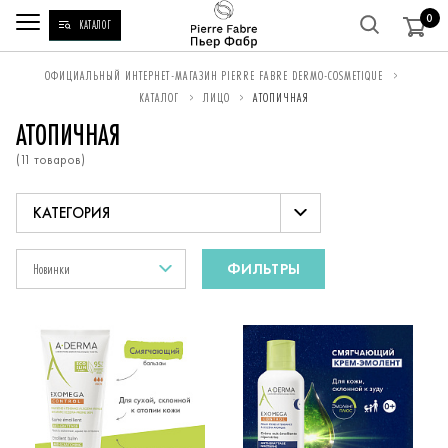
0
КАТАЛОГ
ВЫ
ОФИЦИАЛЬНЫЙ ИНТЕРНЕТ-МАГАЗИН PIERRE FABRE DERMO-COSMETIQUE
КАТАЛОГ
ЛИЦО
АТОПИЧНАЯ
НАХОДИТЕСЬ
АТОПИЧНАЯ
ЗДЕСЬ:
(11 товаров)
Атопичная
Новинки
ФИЛЬТРЫ