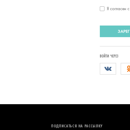
Согласие
Я согласен 
с
условиями
передачи
ЗАРЕ
данных
ВОЙТИ ЧЕРЕЗ
ПОДПИСАТЬСЯ НА РАССЫЛКУ