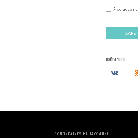
Согласие
Я согласен 
с
условиями
передачи
ЗАРЕ
данных
ВОЙТИ ЧЕРЕЗ
ПОДПИСАТЬСЯ НА РАССЫЛКУ