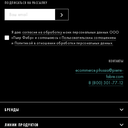
ПОДПИСАТЬСЯ НА РАССЫЛКУ
Согласие на
Я даю
согласие на обработку
моих персональных данных ООО
«Пьер Фабр» и соглашаюсь с
Пользовательским соглашением
обработку
и
Политикой в отношении обработки персональных данных.
персональных
данных
КОНТАКТЫ
ecommerce.pfrussia@pierre-
fabre.com
8 (800) 301-77-12
БРЕНДЫ
ЛИНИИ ПРОДУКТОВ