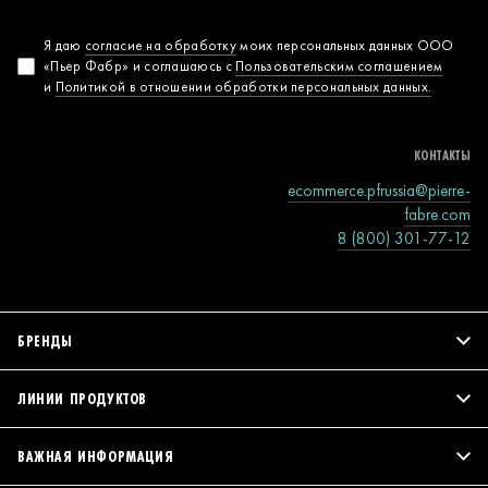
Согласие на
Я даю
согласие на обработку
моих персональных данных ООО
«Пьер Фабр» и соглашаюсь с
Пользовательским соглашением
обработку
и
Политикой в отношении обработки персональных данных.
персональных
данных
КОНТАКТЫ
ecommerce.pfrussia@pierre-
fabre.com
8 (800) 301-77-12
БРЕНДЫ
ЛИНИИ ПРОДУКТОВ
ВАЖНАЯ ИНФОРМАЦИЯ