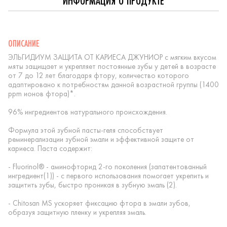
ИНФОРМАЦИЯ О ПРОДУКТЕ
ОПИСАНИЕ
ЭЛЬГИДИУМ ЗАЩИТА ОТ КАРИЕСА ДЖУНИОР с мягким вкусом
мяты защищает и укрепляет постоянные зубы у детей в возрасте
от 7 до 12 лет благодаря фтору, количество которого
адаптировано к потребностям данной возрастной группы (1400
ppm ионов фтора)*.
96% ингредиентов натурального происхождения.
Формула этой зубной пасты-геля способствует
реминерализации зубной эмали и эффективной защите от
кариеса. Паста содержит:
- Fluorinol® - аминофторид 2-го поколения (запатентованный
ингредиент(1)) - с первого использования помогает укрепить и
защитить зубы, быстро проникая в зубную эмаль (2).
- Chitosan MS ускоряет фиксацию фтора в эмали зубов,
образуя защитную пленку и укрепляя эмаль.