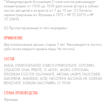
*Международная Ассоциация Стоматологов рекомендует
концентрацию от 1000 до 1500 ppm ионов фтора в зубных
пастах для детей в возрасте от 7 до 12 лет. (1) Патенты
зарегистрированы во Франции в 1975 г. № 75.23715 и №
75.33893
(2) Протестированный in vitro ингредиент.
ПРИМЕНЕНИЕ
Для использования детьми старше 7 лет. Рекомендуется чистить
зубы после каждого приема пищи. Не глотать!
СОСТАВ
AQUA, HYDROGENATED STARCH HYDROLYSATE, GLYCERIN,
CELLULOSE GUM, PERLITE, CI 42051, ALGIN, CHITOSAN,
DISODIUM COCOYL GLUTAMATE, AROMA, LAURYL GLUCOSIDE,
LIMONENE, MANDELIC ACID, NICOTINYL ALCOHOL HF, SODIUM
BENZOATE, SODIUM SACCHARIN, CI 19140.
СТРАНА ПРОИЗВОДСТВА
Франция