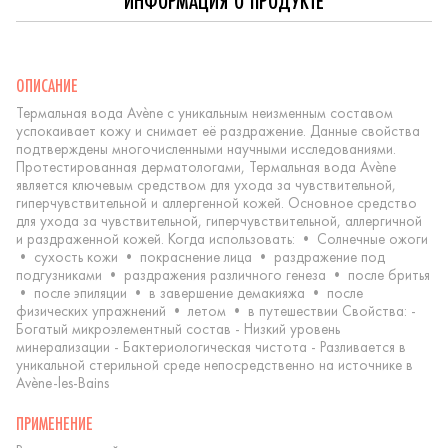
ИНФОРМАЦИЯ О ПРОДУКТЕ
ОПИСАНИЕ
Термальная вода Avène с уникальным неизменным составом
успокаивает кожу и снимает её раздражение. Данные свойства
подтверждены многочисленными научными исследованиями.
Протестированная дерматологами, Термальная вода Avène
является ключевым средством для ухода за чувствительной,
гиперчувствительной и аллергенной кожей. Основное средство
для ухода за чувствительной, гиперчувствительной, аллергичной
и раздраженной кожей. Когда использовать: • Солнечные ожоги
• сухость кожи • покраснение лица • раздражение под
подгузниками • раздражения различного генеза • после бритья
• после эпиляции • в завершение демакияжа • после
физических упражнений • летом • в путешествии Свойства: -
Богатый микроэлементный состав - Низкий уровень
минерализации - Бактериологическая чистота - Разливается в
уникальной стерильной среде непосредственно на источнике в
Avène-les-Bains
ПРИМЕНЕНИЕ