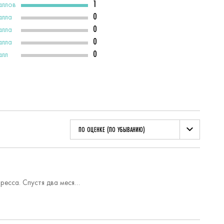
1
аллов
0
алла
0
алла
0
алла
0
алл
ПО ОЦЕНКЕ (ПО УБЫВАНИЮ)
Отличное натуральное средство, справилось с выпадением волос после сильного стресса. Спустя два месяца использования заметила, что выросло много новых волос, выпадение значительно снизилось. Концентрат удобен в применение, не загрязняет волосы.