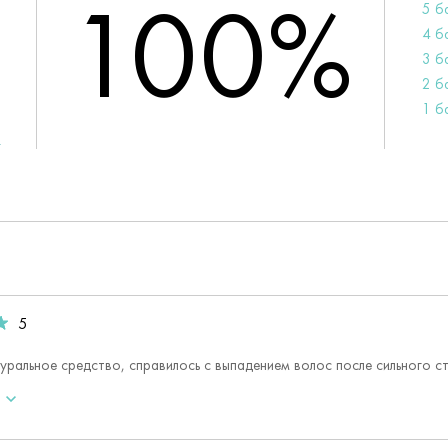
100%
5 б
4 б
3 б
2 б
1 б
5