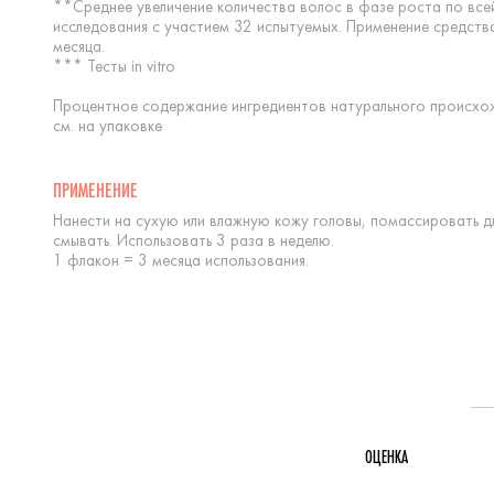
**Среднее увеличение количества волос в фазе роста по всей
исследования с участием 32 испытуемых. Применение средства
месяца.
*** Тесты in vitro
Процентное содержание ингредиентов натурального происхождени
см. на упаковке
ПРИМЕНЕНИЕ
Нанести на сухую или влажную кожу головы, помассировать дл
смывать. Использовать 3 раза в неделю.
1 флакон = 3 месяца использования.
ОЦЕНКА