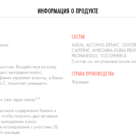
ИНФОРМАЦИЯ О ПРОДУКТЕ
СОСТАВ
ином
AQUA, ALCOHOL DENAT., GLYCER
CAFFEINE, MYRCIARIA DUBIA FRUI
PROPANEDIOL, TOCOPHEROL
Состав см. на упаковке после cло
мостью. Воздействуя на кожу
цесс выпадения волос,
СТРАНА ПРОИЗВОДСТВА
офеина укрепляет волосы, а Камю-
Франция
 С, помогает уменьшить
ос уже через месяц**
ысокое содержание Хинина и
 чтобы получить два активных
 выпадением волос.
е исследования с участием 32
3х месяцев.