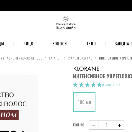
ДЫ
ЛИЦО
ВОЛОСЫ
ТЕЛО
ЗАЩИТА 
RE FABRE DERMO-COSMETIQUE
КАТАЛОГ
СУХИЕ И ЛОМКИЕ
ИНТЕНСИВНОЕ УКРЕПЛ
KLORANE
ИНТЕНСИВНОЕ УКРЕПЛЯЮ
ОСТАВИТЬ ОТЗЫВ
Объём
100 мл
Значение:
КОЛ-ВО