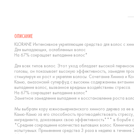
ОПИСАНИЕ
KLORANE Интенсивное укрепляющее средство для волос с хин
Для выпадающих, ослабленных волос
На 67% сокращает выпадение волос*
Для всех типов волос. Этот уход обладает высокой переноси
головы, он показывает высокую эффективность, замедляя про
стимулируя их рост и укрепляя волосы. Сочетание Хинина и К
Камю, амазонский суперфуд с высоким содержанием витамина
выпадение волос, вызванное вредным воздействием стресса.
На 67% сокращает выпадение волос*
Заметное замедление выпадения и восстановление роста вол
Мы выбрали кору южноамериканского хинного дерева за ее в
Камю-Камю за его способность противодействовать стрессу,
ингредиента, доказавших свою эффективность*** в борьбе с
*Среднее сокращение количества выпавших волос. Клинически
испытуемых. Применение средства 3 раза в неделю в течение 